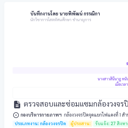
บันทึกงานโดย นายพิพัฒน์ กรรณิกา
นักวิชาการโสตทัศนศึกษา ชำนาญการ
นางสาวสินีนาฎ ทนั
เมื่อเวล
ตรวจสอบและซ่อมแซมกล้องวงจรปิดจ
กองบริหารกายภาพฯ
กล้องวงจรปิดจุดแยกไฟแดงที่ 1 สำน
ประเภทงาน: กล้องวงจรปิด
ผู้ประสาน:
รับแจ้ง: 27 สิง