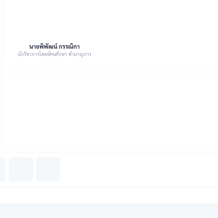
นายพิพัฒน์ กรรณิกา
นักวิชาการโสตทัศนศึกษา ชำนาญการ