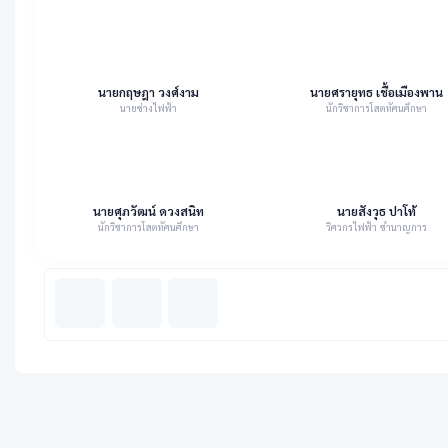
นายกฤษฎา วงศ์งาม
นายศรายุทธ เชื้อเมืองพาน
นายช่างไฟฟ้า
นักวิชาการโสตทัศนศึกษา
นายศุภวัฒน์ ดวงสนิท
นายสังวุธ ปาโท้
นักวิชาการโสตทัศนศึกษา
วิศวกรไฟฟ้า ชำนาญการ