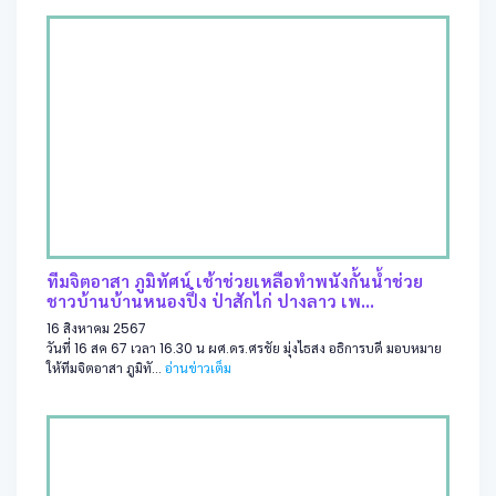
ทีมจิตอาสา ภูมิทัศน์ เช้าช่วยเหลือทำพนังกั้นน้ำช่วย
ชาวบ้านบ้านหนองปึ๋ง ป่าสักไก่ ปางลาว เพ...
16 สิงหาคม 2567
วันที่ 16 สค 67 เวลา 16.30 น ผศ.ดร.ศรชัย มุ่งไธสง อธิการบดี มอบหมาย
ให้ทีมจิตอาสา ภูมิทั...
อ่านข่าวเต็ม