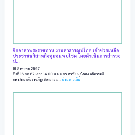
จิตอาสาพระราชทาน งานสาธารณูปโภค เข้าช่วยเหลือ
ประชาชนวิสาหกิจชุมชนพบโชค โดยดำเนินการสำรวจ
ป...
16 สิงหาคม 2567
วันที่ 16 สค 67 เวลา 14.00 น ผศ.ดร.ศรชัย มุ่งไธสง อธิการบดี
มหาวิทยาลัยราชภัฏเชียงราย ม...
อ่านข่าวเต็ม