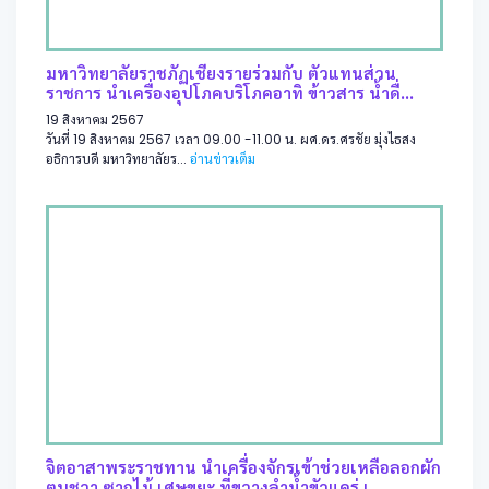
มหาวิทยาลัยราชภัฏเชียงรายร่วมกับ ตัวแทนส่วน
ราชการ นำเครื่องอุปโภคบริโภคอาทิ ข้าวสาร น้ำดื่...
19 สิงหาคม 2567
วันที่ 19 สิงหาคม 2567 เวลา 09.00 -11.00 น. ผศ.ดร.ศรชัย มุ่งไธสง
อธิการบดี มหาวิทยาลัยร...
อ่านข่าวเต็ม
จิตอาสาพระราชทาน นำเครื่องจักรเข้าช่วยเหลือลอกผัก
ตบชวา ซากไม้ เศษขยะ ที่ขวางลำน้ำขัวแคร่ เ...