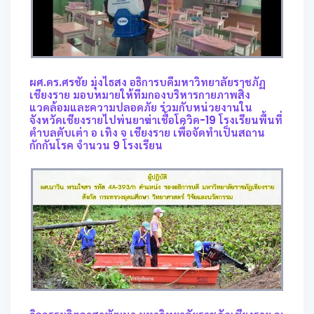
ผศ.ดร.ศรชัย มุ่งไธสง อธิการบดีมหาวิทยาลัยราชภัฏ
เชียงราย มอบหมายให้ทีมกองบริหารกายภาพสิ่ง
แวดล้อมและความปลอดภัย ร่วมกับหน่วยงานใน
จังหวัดเชียงรายไปพ่นยาฆ่าเชื้อโควิด-19 โรงเรียนพื้นที่
ตำบลตับเต่า อ เทิง จ เชียงราย เพื่อจัดทำเป็นสถาน
กักกันโรค จำนวน 9 โรงเรียน