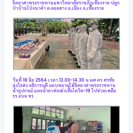
จิตอาสาพระราชทานมหาวิทยาลัยราชภัฏเชียงราย ปลูก
ป่าบ้านโป่งนาคำ ต.ดอยฮาง อ.เมือง จ.เชียงราย
วันที่ 18 มิย 2564 เวลา 12.00-14.30 น ผศ ดร ศรชัย
มุ่งไธสง อธิการบดี มอบหมายให้จิตอาสาพระราชทาน
นำอุปกรณ์ และน้ำยาพ่นฆ่าเชื้อโควิด-19 ไปช่วยเหลือ
รร อบจ ชร