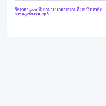
จิตอาสา ๙๐๔ ทีมงานกองอาคารสถานที่ มหาวิทยาลัย
ราชภัฏเชียงรายep3