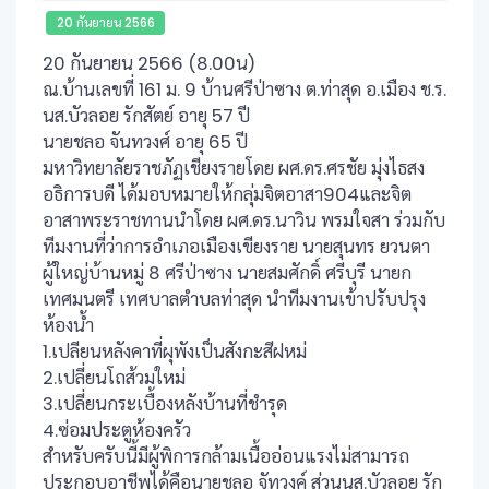
20 กันยายน 2566
20 กันยายน 2566 (8.00น)
ณ.บ้านเลขที่ 161 ม. 9 บ้านศรีป่าซาง ต.ท่าสุด อ.เมือง ช.ร.
นส.บัวลอย รักสัตย์ อายุ 57 ปี
นายชลอ จันทวงศ์ อายุ 65 ปี
มหาวิทยาลัยราชภัฏเชียงรายโดย ผศ.ดร.ศรชัย มุ่งไธสง
อธิการบดี ได้มอบหมายให้กลุ่มจิตอาสา904และจิต
อาสาพระราชทานนำโดย ผศ.ดร.นาวิน พรมใจสา ร่วมกับ
ทีมงานที่ว่าการอำเภอเมืองเขียงราย นายสุนทร ยวนตา
ผู้ใหญ่บ้านหมู่ 8 ศรีป่าซาง นายสมศักดิ์ ศรีบุรี นายก
เทศมนตรี เทศบาลตำบลท่าสุด นำทีมงานเข้าปรับปรุง
ห้องน้ำ
1.เปลียนหลังคาที่ผุพังเป็นสังกะสีฝหม่
2.เปลี่ยนโถส้วมใหม่
3.เปลี่ยนกระเบื้องหลังบ้านที่ชำรุด
4.ซ่อมประตูห้องครัว
สำหรับครับนี้มีผู้พิการกล้ามเนื้ออ่อนแรงไม่สามารถ
ประกอบอาชีพได้คือนายชลอ จัทวงค์ ส่วนนส.บัวลอย รัก