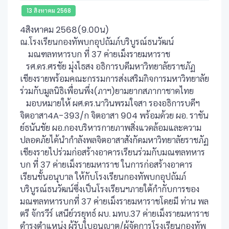
13 สิงหาคม 2568
4สิงหาคม 2568(9.00น)
ณ.โรงเรียนกองทัพบกอุปถัมภ์บริบูรณ์ธนวัฒน์
มณฑลทหารบก ที่ 37 ค่ายเม็งรายมหาราช
รศ.ดร.ศรชัย มุ่งไธสง อธิการบดีมหาวิทยาลัยราชภัฏ
เชียงรายพร้อมคณะกรรมการส่งเสริมกิจการมหาวิทยาลัย
ร่วมกับมูลนิธิเพื่อนพึ่ง(ภาฯ)ยามยากสภากาชาดไทย
มอบหมายให้ ผศ.ดร.นาวินพรมใจสา รองอธิการบดีฯ
จิตอาสา4A-393/ก จิตอาสา 904 พร้อมด้วย ผอ. ราชัน
ย์ธนันชัย ผอ.กองบริหารกายภาพสิ่งแวดล้อมและความ
ปลอดภัยได้นำกำลังพลจิตอาสาสังกัดมหาวิทยาลัยราชภัฏ
เชียงรายไปร่วมก่อสร้างอาคารเรียนร่วมกับมณฑลทหาร
บก ที่ 37 ค่ายเม็งรายมหาราช ในการก่อสร้างอาคาร
เรียนชั้นอนุบาล ให้กับโรงเรียนกองทัพบกอุปถัมภ์
บริบูรณ์ธนวัฒน์ซึ่งเป็นโรงเรียนฯภายใต้กำกับการของ
มณฑลทหารบกที่ 37 ค่ายเม็งรายมหาราชโดยมี ท่าน พล
ตรี จักรวีร์ เสนีย์วรยุทธ์ ผบ. มทบ.37 ค่ายเม็งรายมหาราช
ดำรงตำแหน่ง ผู้รับใบอนุญาต/ผู้จัดการโรงเรียนกองทัพ