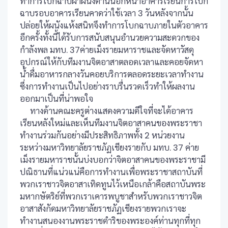
ทำการโบกฉาบฝาผนังด้านนอกหน้าอาคารเรียนการโบก
ฉาบรอบอาคารเรียนคาดว่าใช้เวลา 3 วันหลังจากนั้น
ปล่อยให้ผนังแห้งสนิทจึงทำการโบกฉาบภายในตัวอาคาร
อีกครั้งทั้งนี้ได้รับการสนับสนุนอำนวยความสะดวกของ
กำลังพล มทบ. 37ค่ายเม็งรายมหาราชและจัดหาวัสดุ
อุปกรณ์ให้กับทีมงานจิตอาสาตลอดเวลาและคอยจัดหา
น้ำดื่มอาหารกลางวันคอยบริการตลอดระยะเวลาทำงาน
ซึ่งการทำงานเป็นไปอย่างราบรื่นรวดเร็วทำให้ผลงาน
ออกมาเป็นที่น่าพอใจ
ทางด้านคณะครูต่างแสดงความดีใจที่จะได้อาคาร
เรียนหลังใหม่และเห็นทีมงานจิตอาสาคนของพระราชา
ทำงานร่วมกันอย่างมีประสิทธิภาพทั้ง 2 หน่วยงาน
ระหว่างมหาวิทยาลัยราชภัฏเชียงรายกับ มทบ. 37 ค่าย
เม็งรายมหาราชนั้นบ่งบอกว่าจิตอาสาคนของพระราชามี
ปณิธานที่แน่วแน่คือการทำงานเพื่อพระราชาสถาบันที่
พวกเราชาวจิตอาสาเทิดทูนไว้เหนือเกล้าคือสถาบันพระ
มหากษัตริย์ที่พวกเราเคารพบูชาสำหรับพวกเราชาวจิต
อาสาสังกัดมหาวิทยาลัยราชภัฏเชียงรายพวกเราจะ
ทำงานสนองงานพระราชดำริของพระองค์ท่านทุกที่ทุก