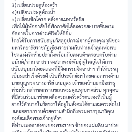
3)เปลี่ยนประตูห้องครัว
4)เปลี่ยนประตูห้องน้ำ
5)เปลี่ยนชักโครก หลังคาแมททรัลชีส
เพื่อให้ผู้พักอาศัยได้พักอาศัยได้สะดวกสะบายขึ้นตาม
อัตภาพในการดำรงชีวิตให้ดีขึ้น
โดยได้รับการสนับสนุนวัสดุอุปกรณ์จากผู้ทรงคุณวุฒิของ
มหาวิทยาลัยราชภัฏเชียงรายร่วมกับท่านเจ้าคุณพ่อพบ
โชคแห่งวัดห้วยปลากั้งพร้อมกับคหบดีฯครอบครับท่าน
อนันต์/ท่าน อาสรา จงสถาพงษ์พันธุ์ ผู้ใหญ่ใจให้การ
สนับสนุนมาโดยตลอดที่มีจิตกรรมจิตอาสาฯ ทำให้บรรลุ
เป็นผลสำเร็จด้วยดี เป็นที่ประจักษ์มาโดยตลอดทางด้าน
นายบุญทรง นางอารีย์ เสมบุตร เจ้าของบ้านยกมือสาธุ
ท่วมหัว กล่าวขอกราบขอบพระคุณทุกภาคส่วน ทุกๆคน
ที่มีส่วนร่วมมาช่วยเหลือครอบครัวครัวตนเองที่เป็นผู้
ยากไร้ลำบากในวัยชราให้อยู่ในสังคมได้ตามสมควรต่อไป
และอยากกราบด้วยความสำนึกถึงพรมหากรุณาธิคุณ
องค์สมเด็จพระเจ้าอยู่หัวฯ
ที่ท่านเมตตาส่งคนของพระราชา ข้าของแผ่นดิน มาช่วย