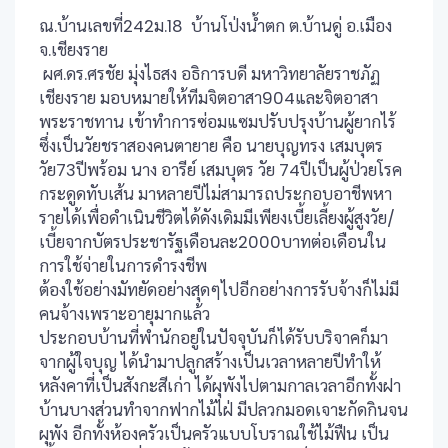
ณ.บ้านเลขที่242ม.18 บ้านโป่งน้ำตก ต.บ้านดู่ อ.เมือง
จ.เชียงราย
ผศ.ดร.ศรชัย มุ่งไธสง อธิการบดี มหาวิทยาลัยราชภัฏ
เชียงราย มอบหมายให้ทีมจิตอาสา904และจิตอาสา
พระราชทาน เข้าทำการซ่อมแซมปรับปรุงบ้านผู้ยากไร้
ซึ่งเป็นวัยชราสองคนตายาย คือ นายบุญทรง เสมบุตร
วัย73ปีพร้อม นาง อารีย์ เสมบุตร วัย 74ปีเป็นผู้ป่วยโรค
กระดูดทับเส้น มาหลายปีไม่สามารถประกอบอาชีพหา
รายได้เพื่อดำเนินชีวิตได้ดังเดิมมีเพียงเบี้ยเลี้ยงผู้สูงวัย/
เบี้ยจากบัตรประชารัฐเดือนละ2000บาทต่อเดือนใน
การใช้จ่ายในการดำรงชีพ
ต้องใช้อย่างมัทยัดอย่างสุดๆไปอีกอย่างการรับจ้างก็ไม่มี
คนจ้างเพราะอายุมากแล้ว
ประกอบบ้านที่พำนักอยู่ในปัจจุบันก็ได้รับบริจาคก็มา
จากผู้ใจบุญ ได้นำมาปลูกสร้างเป็นเวลาหลายปีทำให้
หลังคาที่เป็นสังกะสีเก่า ได้ผุพังไปตามกาลเวลาอีกทั้งฝา
บ้านบางส่วนทำจากฟากไม้ไฝ่ มีปลวกมอดเจาะกัดกินจน
ผุพัง อีกทั้งห้องครัวเป็นครัวแบบโบราณใช้ไม้ฟืน เป็น