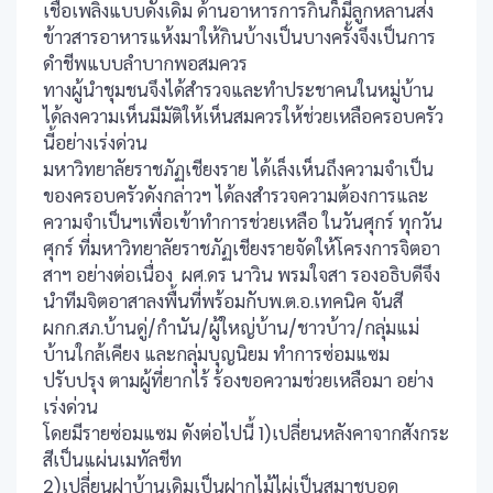
เชื้อเพลิงแบบดั่งเดิม ด้านอาหารการกินก็มีลูกหลานส่ง
ข้าวสารอาหารแห้งมาให้กินบ้างเป็นบางครั้งจึงเป็นการ
ดำชีพแบบลำบากพอสมควร
ทางผู้นำชุมชนจึงได้สำรวจและทำประชาคนในหมู่บ้าน
ได้ลงความเห็นมีมัติให้เห็นสมควรให้ช่วยเหลือครอบครัว
นี้อย่างเร่งด่วน
มหาวิทยาลัยราชภัฏเชียงราย ได้เล็งเห็นถึงความจำเป็น
ของครอบครัวดังกล่าวฯ ได้ลงสำรวจความต้องการและ
ความจำเป็นฯเพื่อเข้าทำการช่วยเหลือ ในวันศุกร์ ทุกวัน
ศุกร์ ที่มหาวิทยาลัยราชภัฏเชียงรายจัดให้โครงการจิตอา
สาฯ อย่างต่อเนื่อง ผศ.ดร นาวิน พรมใจสา รองอธิบดีจึง
นำทีมจิตอาสาลงพื้นที่พร้อมกับพ.ต.อ.เทคนิค จันสี
ผกก.สภ.บ้านดู่/กำนัน/ผู้ใหญ่บ้าน/ชาวบ้าว/กลุ่มแม่
บ้านใกล้เคียง และกลุ่มบุญนิยม ทำการซ่อมแซม
ปรับปรุง ตามผู้ที่ยากไร้ ร้องขอความช่วยเหลือมา อย่าง
เร่งด่วน
โดยมีรายซ่อมแซม ดังต่อไปนี้ 1)เปลี่ยนหลังคาจากสังกระ
สีเป็นแผ่นเมทัลชีท
2)เปลี่ยนฝาบ้านเดิมเป็นฝากไม้ไผ่เป็นสมาชบอด