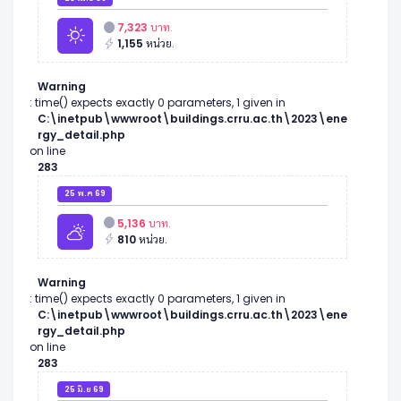
7,323
บาท.
1,155
หน่วย.
Warning
: time() expects exactly 0 parameters, 1 given in
C:\inetpub\wwwroot\buildings.crru.ac.th\2023\ene
rgy_detail.php
on line
283
25 พ.ค 69
5,136
บาท.
810
หน่วย.
Warning
: time() expects exactly 0 parameters, 1 given in
C:\inetpub\wwwroot\buildings.crru.ac.th\2023\ene
rgy_detail.php
on line
283
25 มิ.ย 69