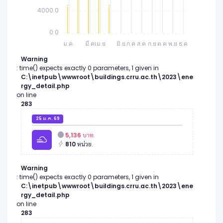
4000.0
0.0
ม.ค.
มี.ค
เม.ย
มิ.ย
ก.ค
ส.ค
ก.ย
ต.ค
พ.ย
ธ.ค
Warning
: time() expects exactly 0 parameters, 1 given in
C:\inetpub\wwwroot\buildings.crru.ac.th\2023\ene
rgy_detail.php
on line
283
25 ม.ค. 69
5,136
บาท.
810
หน่วย.
Warning
: time() expects exactly 0 parameters, 1 given in
C:\inetpub\wwwroot\buildings.crru.ac.th\2023\ene
rgy_detail.php
on line
283