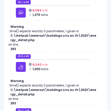
25 ก.พ 69
8,084
บาท.
1,275
หน่วย.
Warning
: time() expects exactly 0 parameters, 1 given in
C:\inetpub\wwwroot\buildings.crru.ac.th\2023\ene
rgy_detail.php
on line
283
25 มี.ค 69
6,340
บาท.
1,000
หน่วย.
Warning
: time() expects exactly 0 parameters, 1 given in
C:\inetpub\wwwroot\buildings.crru.ac.th\2023\ene
rgy_detail.php
on line
283
25 เม.ย 69