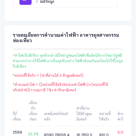
ไม่มีข้อมูล
รายละเอียดการคำนวณค่าไฟฟ้า อาคารอุตสาหกรรม
ท่องเที่ยว
*ค่าไฟเป็นสีเขียว จุดดังกล่าวมีโซล่ารูฟและไฟฟ้าที่ผลิตได้จากโซลาร์รูฟมี
ค่ามากกว่าการใช้ไฟฟ้าภายในจุดดังกล่าว ไฟฟ้าส่วนเกินจะไหลไปใช้ในจุด
ใกล้เคียง
*หน่วยที่ใช้จริง = (ค่าที่อ่านได้ X ตัวคูณมิเตอร์)
*คำนวณค่าไฟ = ((หน่วยที่ใช้จริงXหน่วยค่าไฟฟ้า)+(หน่วยที่ใช้
จริงXค่าft))+รวมภาษี 7%+ค่ารักษามิเตอร์
เทียบ
กับ
ค่าที่อ่าน
ปี/
เดือน
เลขมิเตอร์ก่อน|
ได้|ตัวคูณ
หน่วยที่
คำนวณ
เดือน
ก่อน
หลัง
มิเตอร์
ใช้จริง
ค่าไฟ
2569
5,136
29.9%
8090.2|8106.4
16.2|50.0
810.0